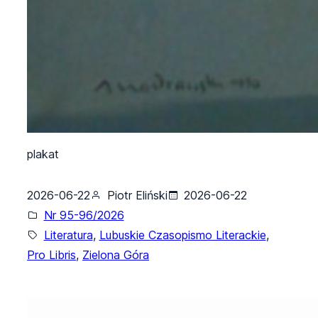
plakat
2026-06-22
Piotr Eliński
2026-06-22
Nr 95-96/2026
Literatura
, 
Lubuskie Czasopismo Literackie
, 
Pro Libris
, 
Zielona Góra