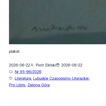
plakat
2026-06-22
Piotr Eliński
2026-06-22
Nr 95-96/2026
Literatura
, 
Lubuskie Czasopismo Literackie
, 
Pro Libris
, 
Zielona Góra