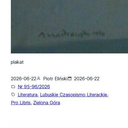
plakat
2026-06-22
Piotr Eliński
2026-06-22
Nr 95-96/2026
Literatura
, 
Lubuskie Czasopismo Literackie
, 
Pro Libris
, 
Zielona Góra