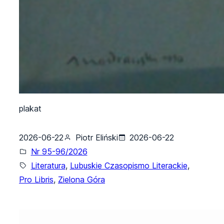
plakat
2026-06-22
Piotr Eliński
2026-06-22
Nr 95-96/2026
Literatura
, 
Lubuskie Czasopismo Literackie
, 
Pro Libris
, 
Zielona Góra