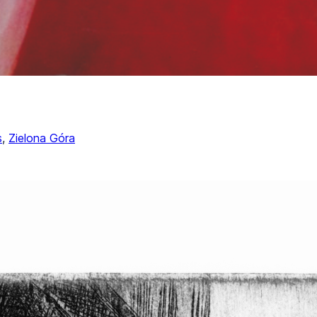
s
, 
Zielona Góra