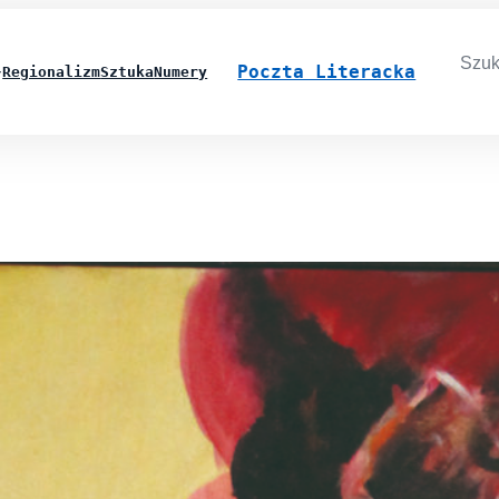
Searc
for:
Poczta Literacka
Regionalizm
Sztuka
Numery