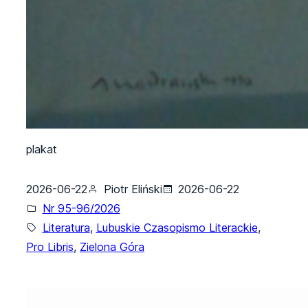
plakat
2026-06-22
Piotr Eliński
2026-06-22
Nr 95-96/2026
Literatura
, 
Lubuskie Czasopismo Literackie
, 
Pro Libris
, 
Zielona Góra