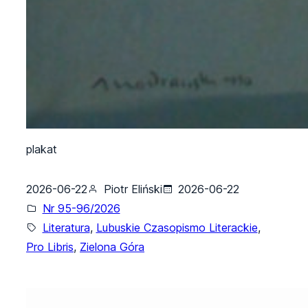
plakat
2026-06-22
Piotr Eliński
2026-06-22
Nr 95-96/2026
Literatura
, 
Lubuskie Czasopismo Literackie
, 
Pro Libris
, 
Zielona Góra