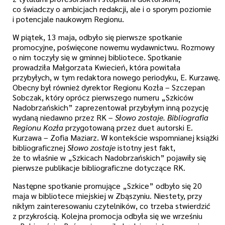
co świadczy o ambicjach redakcji, ale i o sporym poziomie
i potencjale naukowym Regionu.
W piątek, 13 maja, odbyło się pierwsze spotkanie
promocyjne, poświęcone nowemu wydawnictwu. Rozmowy
o nim toczyły się w gminnej bibliotece. Spotkanie
prowadziła Małgorzata Kwiecień, która powitała
przybyłych, w tym redaktora nowego periodyku, E. Kurzawę.
Obecny był również dyrektor Regionu Kozła – Szczepan
Sobczak, który oprócz pierwszego numeru „Szkiców
Nadobrzańskich” zaprezentował przybyłym inną pozycję
wydaną niedawno przez RK –
Słowo zostaje. Bibliografia
Regionu Kozła
przygotowaną przez duet autorski E.
Kurzawa – Zofia Maziarz. W kontekście wspomnianej książki
bibliograficznej
Słowo zostaje
istotny jest fakt,
że to właśnie w „Szkicach Nadobrzańskich” pojawiły się
pierwsze publikacje bibliograficzne dotyczące RK.
Następne spotkanie promujące „Szkice” odbyło się 20
maja w bibliotece miejskiej w Zbąszyniu. Niestety, przy
nikłym zainteresowaniu czytelników, co trzeba stwierdzić
z przykrością. Kolejna promocja odbyła się we wrześniu