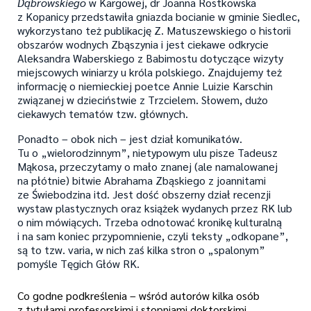
Dąbrowskiego
w Kargowej, dr Joanna Rostkowska
z Kopanicy przedstawiła gniazda bocianie w gminie Siedlec,
wykorzystano też publikację Z. Matuszewskiego o historii
obszarów wodnych Zbąszynia i jest ciekawe odkrycie
Aleksandra Waberskiego z Babimostu dotyczące wizyty
miejscowych winiarzy u króla polskiego. Znajdujemy też
informację o niemieckiej poetce Annie Luizie Karschin
związanej w dzieciństwie z Trzcielem. Słowem, dużo
ciekawych tematów tzw. głównych.
Ponadto – obok nich – jest dział komunikatów.
Tu o „wielorodzinnym”, nietypowym ulu pisze Tadeusz
Mąkosa, przeczytamy o mało znanej (ale namalowanej
na płótnie) bitwie Abrahama Zbąskiego z joannitami
ze Świebodzina itd. Jest dość obszerny dział recenzji
wystaw plastycznych oraz książek wydanych przez RK lub
o nim mówiących. Trzeba odnotować kronikę kulturalną
i na sam koniec przypomnienie, czyli teksty „odkopane”,
są to tzw. varia, w nich zaś kilka stron o „spalonym”
pomyśle Tęgich Głów RK.
Co godne podkreślenia – wśród autorów kilka osób
z tytułami profesorskimi i stopniami doktorskimi,