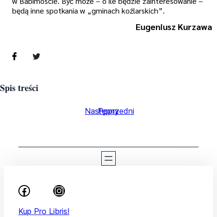
w Babimoście. Być może – o ile będzie zainteresowanie –
będą inne spotkania w „gminach koźlarskich”.
Eugeniusz Kurzawa
Spis treści
Następny
Poprzedni
Kup Pro Libris!