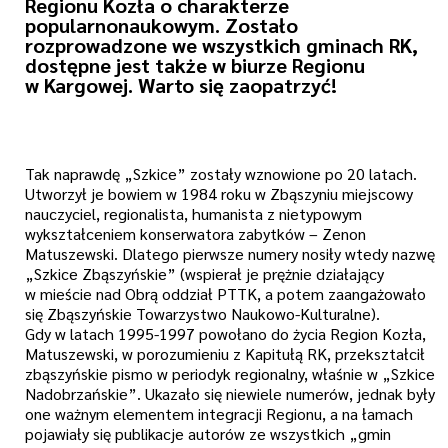
Regionu Kozła o charakterze
popularnonaukowym. Zostało
rozprowadzone we wszystkich gminach RK,
dostępne jest także w biurze Regionu
w Kargowej. Warto się zaopatrzyć!
Tak naprawdę „Szkice” zostały wznowione po 20 latach.
Utworzył je bowiem w 1984 roku w Zbąszyniu miejscowy
nauczyciel, regionalista, humanista z nietypowym
wykształceniem konserwatora zabytków – Zenon
Matuszewski. Dlatego pierwsze numery nosiły wtedy nazwę
„Szkice Zbąszyńskie” (wspierał je prężnie działający
w mieście nad Obrą oddział PTTK, a potem zaangażowało
się Zbąszyńskie Towarzystwo Naukowo-Kulturalne).
Gdy w latach 1995-1997 powołano do życia Region Kozła,
Matuszewski, w porozumieniu z Kapitułą RK, przekształcił
zbąszyńskie pismo w periodyk regionalny, właśnie w „Szkice
Nadobrzańskie”. Ukazało się niewiele numerów, jednak były
one ważnym elementem integracji Regionu, a na łamach
pojawiały się publikacje autorów ze wszystkich „gmin