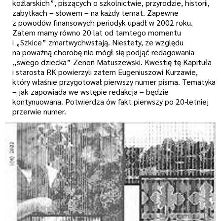
koźlarskich”, piszących o szkolnictwie, przyrodzie, historii,
zabytkach – słowem – na każdy temat. Zapewne
z powodów finansowych periodyk upadł w 2002 roku.
Zatem mamy równo 20 lat od tamtego momentu
i „Szkice” zmartwychwstają. Niestety, ze względu
na poważną chorobę nie mógł się podjąć redagowania
„swego dziecka” Zenon Matuszewski. Kwestię tę Kapituła
i starosta RK powierzyli zatem Eugeniuszowi Kurzawie,
który właśnie przygotował pierwszy numer pisma. Tematyka
– jak zapowiada we wstępie redakcja – będzie
kontynuowana. Potwierdza ów fakt pierwszy po 20-letniej
przerwie numer.