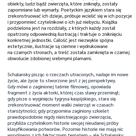
obiekty, ludzi bądź zwierzęta, które zniknęły, zostały
zapomniane lub wymarły. Poetyckim językiem stara się
zrekonstruować ich dzieje, próbuje wcielić się w ich pozycje
i przypomnieć czytelnikowi o ich już niebyciu. Książka
podzielona jest na rozdziały, z których każdy został
opatrzony odpowiednią ilustracją i traktuje o zniknięciu
konkretnej jednostki. Całość jest niezwykle spójna
estetycznie, ilustracje są ciemne i wydrukowane
na czarnych stronach, a treść została zamknięta w czarnej
obwolucie zdobionej srebrnymi plamami.
Schalansky pisząc o rzeczach utraconych, nadaje im nowe
życie, ale życie to stworzone jest z jej perspektywy.
Gdy mówi o zaginionej taśmie filmowej, opowiada
fragment z życia aktorki, której czas sławy przeminął;
gdy pisze o wyginięciu tygrysa kaspijskiego, stara się
zrekonstruować moment walki zwierząt w czasach
starożytności; gdy przypomina zaginiony szkielet
prawdopodobnie nigdy nieistniejącego zwierzęcia,
przybliża czytelnikom historie swojej nieudanej próby
klasyfikowania potworów. Pozornie historie nie mają nic
wspólnego z ich faktycznym tematem – ale Schalansky