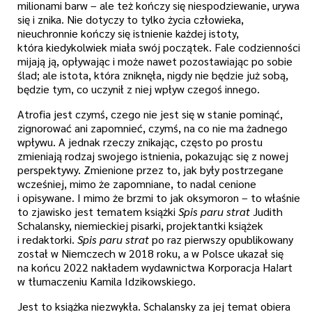
milionami barw – ale też kończy się niespodziewanie, urywa
się i znika. Nie dotyczy to tylko życia człowieka,
nieuchronnie kończy się istnienie każdej istoty,
która kiedykolwiek miała swój początek. Fale codzienności
mijają ją, opływając i może nawet pozostawiając po sobie
ślad; ale istota, która zniknęła, nigdy nie będzie już sobą,
będzie tym, co uczynił z niej wpływ czegoś innego.
Atrofia jest czymś, czego nie jest się w stanie pominąć,
zignorować ani zapomnieć, czymś, na co nie ma żadnego
wpływu. A jednak rzeczy znikając, często po prostu
zmieniają rodzaj swojego istnienia, pokazując się z nowej
perspektywy. Zmienione przez to, jak były postrzegane
wcześniej, mimo że zapomniane, to nadal cenione
i opisywane. I mimo że brzmi to jak oksymoron – to właśnie
to zjawisko jest tematem książki
Spis paru strat
Judith
Schalansky, niemieckiej pisarki, projektantki książek
i redaktorki.
Spis paru strat
po raz pierwszy opublikowany
został w Niemczech w 2018 roku, a w Polsce ukazał się
na końcu 2022 nakładem wydawnictwa Korporacja Ha!art
w tłumaczeniu Kamila Idzikowskiego.
Jest to książka niezwykła. Schalansky za jej temat obiera