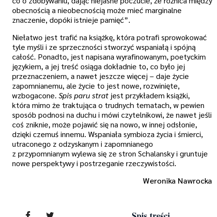
co o zdobywaniu, dając niejasne poczucie, że różnica między
obecnością a nieobecnością może mieć marginalne
znaczenie, dopóki istnieje pamięć”.
Niełatwo jest trafić na książkę, która potrafi sprowokować
tyle myśli i ze sprzeczności stworzyć wspaniałą i spójną
całość. Ponadto, jest napisana wyrafinowanym, poetyckim
językiem, a jej treść osiąga dokładnie to, co było jej
przeznaczeniem, a nawet jeszcze więcej – daje życie
zapomnianemu, ale życie to jest nowe, rozwinięte,
wzbogacone.
Spis paru strat
jest przykładem książki,
która mimo że traktująca o trudnych tematach, w pewien
sposób podnosi na duchu i mówi czytelnikowi, że nawet jeśli
coś zniknie, może pojawić się na nowo, w innej odsłonie,
dzięki czemuś innemu. Wspaniała symbioza życia i śmierci,
utraconego z odzyskanym i zapomnianego
z przypomnianym wylewa się ze stron Schalansky i gruntuje
nowe perspektywy i postrzeganie rzeczywistości.
Weronika Nawrocka
Spis treści