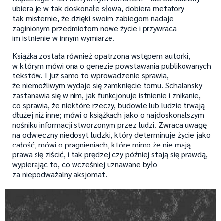
ubiera je w tak doskonałe słowa, dobiera metafory
tak misternie, że dzięki swoim zabiegom nadaje
zaginionym przedmiotom nowe życie i przywraca
im istnienie w innym wymiarze.
Książka została również opatrzona wstępem autorki,
w którym mówi ona o genezie powstawania publikowanych
tekstów. I już samo to wprowadzenie sprawia,
że niemożliwym wydaje się zamknięcie tomu. Schalansky
zastanawia się w nim, jak funkcjonuje istnienie i znikanie,
co sprawia, że niektóre rzeczy, budowle lub ludzie trwają
dłużej niż inne; mówi o książkach jako o najdoskonalszym
nośniku informacji stworzonym przez ludzi. Zwraca uwagę
na odwieczny niedosyt ludzki, który determinuje życie jako
całość, mówi o pragnieniach, które mimo że nie mają
prawa się ziścić, i tak prędzej czy później stają się prawdą,
wypierając to, co wcześniej uznawane było
za niepodważalny aksjomat.