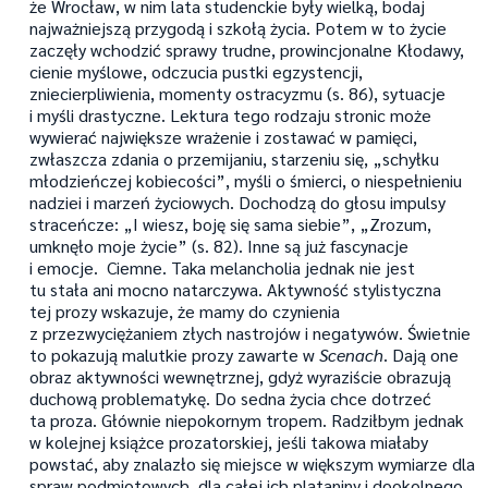
że Wrocław, w nim lata studenckie były wielką, bodaj
najważniejszą przygodą i szkołą życia. Potem w to życie
zaczęły wchodzić sprawy trudne, prowincjonalne Kłodawy,
cienie myślowe, odczucia pustki egzystencji,
zniecierpliwienia, momenty ostracyzmu (s. 86), sytuacje
i myśli drastyczne. Lektura tego rodzaju stronic może
wywierać największe wrażenie i zostawać w pamięci,
zwłaszcza zdania o przemijaniu, starzeniu się, „schyłku
młodzieńczej kobiecości”, myśli o śmierci, o niespełnieniu
nadziei i marzeń życiowych. Dochodzą do głosu impulsy
straceńcze: „I wiesz, boję się sama siebie”, „Zrozum,
umknęło moje życie” (s. 82). Inne są już fascynacje
i emocje. Ciemne. Taka melancholia jednak nie jest
tu stała ani mocno natarczywa. Aktywność stylistyczna
tej prozy wskazuje, że mamy do czynienia
z przezwyciężaniem złych nastrojów i negatywów. Świetnie
to pokazują malutkie prozy zawarte w
Scenach
. Dają one
obraz aktywności wewnętrznej, gdyż wyraziście obrazują
duchową problematykę. Do sedna życia chce dotrzeć
ta proza. Głównie niepokornym tropem. Radziłbym jednak
w kolejnej książce prozatorskiej, jeśli takowa miałaby
powstać, aby znalazło się miejsce w większym wymiarze dla
spraw podmiotowych, dla całej ich plątaniny i dookolnego