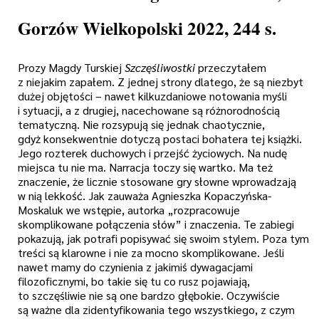
Gorzów Wielkopolski 2022, 244 s.
Prozy Magdy Turskiej
Szczęśliwostki
przeczytałem
z niejakim zapałem. Z jednej strony dlatego, że są niezbyt
dużej objętości – nawet kilkuzdaniowe notowania myśli
i sytuacji, a z drugiej, nacechowane są różnorodnością
tematyczną. Nie rozsypują się jednak chaotycznie,
gdyż konsekwentnie dotyczą postaci bohatera tej książki.
Jego rozterek duchowych i przejść życiowych. Na nudę
miejsca tu nie ma. Narracja toczy się wartko. Ma też
znaczenie, że licznie stosowane gry słowne wprowadzają
w nią lekkość. Jak zauważa Agnieszka Kopaczyńska-
Moskaluk we wstępie, autorka „rozpracowuje
skomplikowane połączenia słów” i znaczenia. Te zabiegi
pokazują, jak potrafi popisywać się swoim stylem. Poza tym
treści są klarowne i nie za mocno skomplikowane. Jeśli
nawet mamy do czynienia z jakimiś dywagacjami
filozoficznymi, bo takie się tu co rusz pojawiają,
to szczęśliwie nie są one bardzo głębokie. Oczywiście
są ważne dla zidentyfikowania tego wszystkiego, z czym