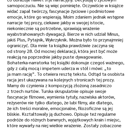
samopoczuciu. Nie są więc pominięte. Oczywiście w książce
widać zapał twórczy, fascynacje życiowe i podmiotowe
emocje, które go wspierają. Moim zdaniem jednak wstępne
narracje tej prozy, ciekawe jakby w swojej istocie,
niekoniecznie są potrzebne, sprawiają wrażenie
wyabstrahowanych dywagacji. Bierze w nich udział Minus,
jakiś Plus, Pytajnik, Wykrzyknik. Można było to przynajmniej
ograniczyć. Dla mnie ta książka prawdziwie zaczyna się
od strony 28. Od mocnej deklaracji, która jest być może
reakcją na poprzednie jakby puste dywagowanie.
Bohaterka-narratorka tej książki dokonuje czegoś ważnego,
gdy z całą mocą i impetem uderza w stół i mówi: „to
ja mam rację”. To otwiera resztę tekstu. Odtąd ta osobista
racja jest ukazywana na kolejnych stronicach tej prozy.
Mamy do czynienia z kompozycją złożoną zasadniczo
z trzech nurtów. Turska skrupulatnie opisuje swoje
fascynacje filmowe, wymienia tytuły, nazwiska aktorów,
reżyserów nie tylko dlatego, że lubi filmy, ale dlatego,
że ich treści moralne, emocjonalne, filozoficzne są jej
bliskie. Kształtowały ją duchowo. Opisuje też regularne
podróże do różnych barwnych, wyjątkowych krain i miejsc,
które wywarły na niej wielkie wrażenie. Zostały zobaczone