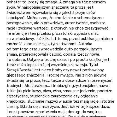
bohater tej prozy się zmaga. A zmaga się też z sensem
życia. W najogólniejszym znaczeniu ta proza jest
świadectwem wyzwalania się z jakichś przymusów
i obciążeń. Można rzec, że chodzi nie o schematyczne
postępowanie, ale o prawdziwe, autentyczne, osobiste
racje i życiowe wartości, z których nie chce zrezygnować.
Te intencje i ten przekaz prozatorski wypada uznać
za wartościowy. Już kilka lat temu, przed publikacją miałem
możność zapoznać się z tymi utworami. Autorka
od tamtego czasu wprowadziła dużo porządkujących
zmian, przeredagowała całość, dodała rzeczy nowe.
To dobrze. Upłynęło trochę czasu i po prostu książka jest
teraz dużo lepsza niż jej wcześniejsza wersja. Tytuł
Szczęśliwostki
jest nieco błahy czy nawet pozbawiony
głębszego znaczenia. Trochę myląco. Nie z nich jedynie
składa się ta proza, lecz także z doświadczeń i przemyśleń
trudnych. Ale zarazem… Drobiazgi egzystencjalne, nawet
takie jak picie kawy, piwa, wina, smaczne jedzenie, podróże
egzotyczne, studenckie zauroczenia czy oglądanie
krajobrazu, słuchanie muzyki w aucie też mają rację, istotnie
cieszą. Składa się z nich życie. Jest ich w tej książce dużo.
Lecz i poważne zmartwienia mają dostęp do wnętrza,
co obrazuje nawet styl narracyjny. Decydują o życiowym