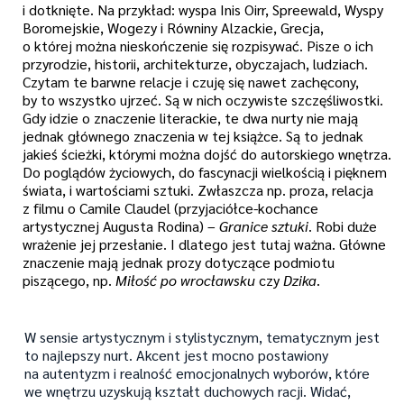
i dotknięte. Na przykład: wyspa Inis Oirr, Spreewald, Wyspy
Boromejskie, Wogezy i Równiny Alzackie, Grecja,
o której można nieskończenie się rozpisywać. Pisze o ich
przyrodzie, historii, architekturze, obyczajach, ludziach.
Czytam te barwne relacje i czuję się nawet zachęcony,
by to wszystko ujrzeć. Są w nich oczywiste szczęśliwostki.
Gdy idzie o znaczenie literackie, te dwa nurty nie mają
jednak głównego znaczenia w tej książce. Są to jednak
jakieś ścieżki, którymi można dojść do autorskiego wnętrza.
Do poglądów życiowych, do fascynacji wielkością i pięknem
świata, i wartościami sztuki. Zwłaszcza np. proza, relacja
z filmu o Camile Claudel (przyjaciółce-kochance
artystycznej Augusta Rodina) –
Granice sztuki
. Robi duże
wrażenie jej przesłanie. I dlatego jest tutaj ważna. Główne
znaczenie mają jednak prozy dotyczące podmiotu
piszącego, np.
Miłość po wrocławsku
czy
Dzika
.
W sensie artystycznym i stylistycznym, tematycznym jest
to najlepszy nurt. Akcent jest mocno postawiony
na autentyzm i realność emocjonalnych wyborów, które
we wnętrzu uzyskują kształt duchowych racji. Widać,