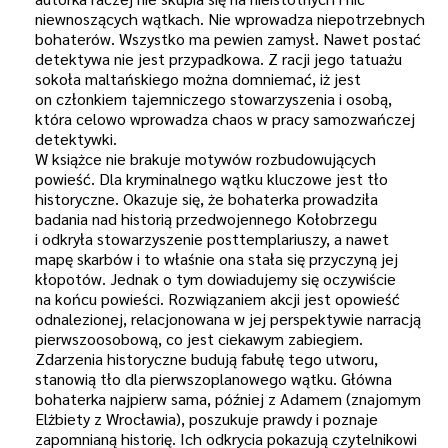
niewnoszących wątkach. Nie wprowadza niepotrzebnych
bohaterów. Wszystko ma pewien zamysł. Nawet postać
detektywa nie jest przypadkowa. Z racji jego tatuażu
sokoła maltańskiego można domniemać, iż jest
on członkiem tajemniczego stowarzyszenia i osobą,
która celowo wprowadza chaos w pracy samozwańczej
detektywki.
W książce nie brakuje motywów rozbudowujących
powieść. Dla kryminalnego wątku kluczowe jest tło
historyczne. Okazuje się, że bohaterka prowadziła
badania nad historią przedwojennego Kołobrzegu
i odkryła stowarzyszenie posttemplariuszy, a nawet
mapę skarbów i to właśnie ona stała się przyczyną jej
kłopotów. Jednak o tym dowiadujemy się oczywiście
na końcu powieści. Rozwiązaniem akcji jest opowieść
odnalezionej, relacjonowana w jej perspektywie narracją
pierwszoosobową, co jest ciekawym zabiegiem.
Zdarzenia historyczne budują fabułę tego utworu,
stanowią tło dla pierwszoplanowego wątku. Główna
bohaterka najpierw sama, później z Adamem (znajomym
Elżbiety z Wrocławia), poszukuje prawdy i poznaje
zapomnianą historię. Ich odkrycia pokazują czytelnikowi