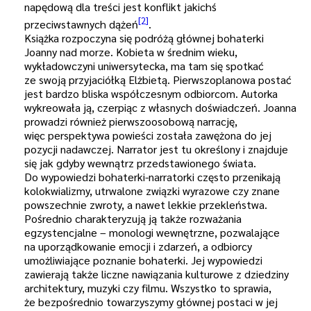
napędową dla treści jest konflikt jakichś
[2]
przeciwstawnych dążeń
.
Książka rozpoczyna się podróżą głównej bohaterki
Joanny nad morze. Kobieta w średnim wieku,
wykładowczyni uniwersytecka, ma tam się spotkać
ze swoją przyjaciółką Elżbietą. Pierwszoplanowa postać
jest bardzo bliska współczesnym odbiorcom. Autorka
wykreowała ją, czerpiąc z własnych doświadczeń. Joanna
prowadzi również pierwszoosobową narrację,
więc perspektywa powieści została zawężona do jej
pozycji nadawczej. Narrator jest tu określony i znajduje
się jak gdyby wewnątrz przedstawionego świata.
Do wypowiedzi bohaterki-narratorki często przenikają
kolokwializmy, utrwalone związki wyrazowe czy znane
powszechnie zwroty, a nawet lekkie przekleństwa.
Pośrednio charakteryzują ją także rozważania
egzystencjalne – monologi wewnętrzne, pozwalające
na uporządkowanie emocji i zdarzeń, a odbiorcy
umożliwiające poznanie bohaterki. Jej wypowiedzi
zawierają także liczne nawiązania kulturowe z dziedziny
architektury, muzyki czy filmu. Wszystko to sprawia,
że bezpośrednio towarzyszymy głównej postaci w jej