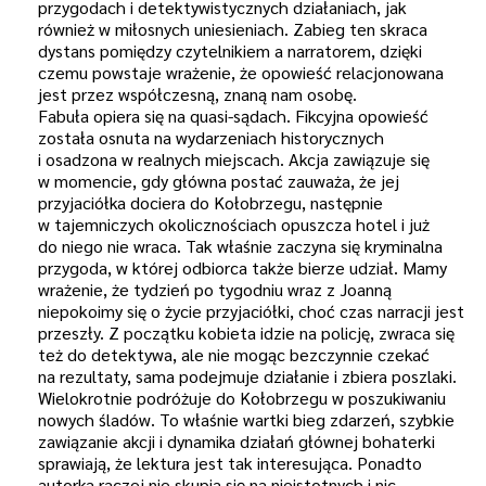
przygodach i detektywistycznych działaniach, jak
również w miłosnych uniesieniach. Zabieg ten skraca
dystans pomiędzy czytelnikiem a narratorem, dzięki
czemu powstaje wrażenie, że opowieść relacjonowana
jest przez współczesną, znaną nam osobę.
Fabuła opiera się na quasi-sądach. Fikcyjna opowieść
została osnuta na wydarzeniach historycznych
i osadzona w realnych miejscach. Akcja zawiązuje się
w momencie, gdy główna postać zauważa, że jej
przyjaciółka dociera do Kołobrzegu, następnie
w tajemniczych okolicznościach opuszcza hotel i już
do niego nie wraca. Tak właśnie zaczyna się kryminalna
przygoda, w której odbiorca także bierze udział. Mamy
wrażenie, że tydzień po tygodniu wraz z Joanną
niepokoimy się o życie przyjaciółki, choć czas narracji jest
przeszły. Z początku kobieta idzie na policję, zwraca się
też do detektywa, ale nie mogąc bezczynnie czekać
na rezultaty, sama podejmuje działanie i zbiera poszlaki.
Wielokrotnie podróżuje do Kołobrzegu w poszukiwaniu
nowych śladów. To właśnie wartki bieg zdarzeń, szybkie
zawiązanie akcji i dynamika działań głównej bohaterki
sprawiają, że lektura jest tak interesująca. Ponadto
autorka raczej nie skupia się na nieistotnych i nic