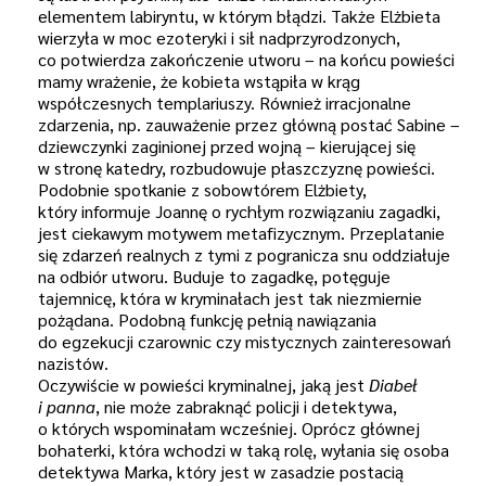
elementem labiryntu, w którym błądzi. Także Elżbieta
wierzyła w moc ezoteryki i sił nadprzyrodzonych,
co potwierdza zakończenie utworu – na końcu powieści
mamy wrażenie, że kobieta wstąpiła w krąg
współczesnych templariuszy. Również irracjonalne
zdarzenia, np. zauważenie przez główną postać Sabine –
dziewczynki zaginionej przed wojną – kierującej się
w stronę katedry, rozbudowuje płaszczyznę powieści.
Podobnie spotkanie z sobowtórem Elżbiety,
który informuje Joannę o rychłym rozwiązaniu zagadki,
jest ciekawym motywem metafizycznym. Przeplatanie
się zdarzeń realnych z tymi z pogranicza snu oddziałuje
na odbiór utworu. Buduje to zagadkę, potęguje
tajemnicę, która w kryminałach jest tak niezmiernie
pożądana. Podobną funkcję pełnią nawiązania
do egzekucji czarownic czy mistycznych zainteresowań
nazistów.
Oczywiście w powieści kryminalnej, jaką jest
Diabeł
i panna
, nie może zabraknąć policji i detektywa,
o których wspominałam wcześniej. Oprócz głównej
bohaterki, która wchodzi w taką rolę, wyłania się osoba
detektywa Marka, który jest w zasadzie postacią