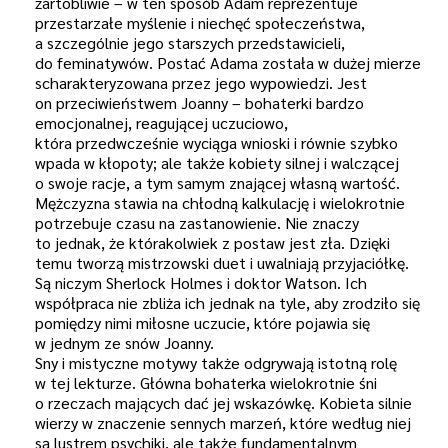
żartobliwie – w ten sposób Adam reprezentuje
przestarzałe myślenie i niechęć społeczeństwa,
a szczególnie jego starszych przedstawicieli,
do feminatywów. Postać Adama została w dużej mierze
scharakteryzowana przez jego wypowiedzi. Jest
on przeciwieństwem Joanny – bohaterki bardzo
emocjonalnej, reagującej uczuciowo,
która przedwcześnie wyciąga wnioski i równie szybko
wpada w kłopoty; ale także kobiety silnej i walczącej
o swoje racje, a tym samym znającej własną wartość.
Mężczyzna stawia na chłodną kalkulację i wielokrotnie
potrzebuje czasu na zastanowienie. Nie znaczy
to jednak, że którakolwiek z postaw jest zła. Dzięki
temu tworzą mistrzowski duet i uwalniają przyjaciółkę.
Są niczym Sherlock Holmes i doktor Watson. Ich
współpraca nie zbliża ich jednak na tyle, aby zrodziło się
pomiędzy nimi miłosne uczucie, które pojawia się
w jednym ze snów Joanny.
Sny i mistyczne motywy także odgrywają istotną rolę
w tej lekturze. Główna bohaterka wielokrotnie śni
o rzeczach mających dać jej wskazówkę. Kobieta silnie
wierzy w znaczenie sennych marzeń, które według niej
są lustrem psychiki, ale także fundamentalnym