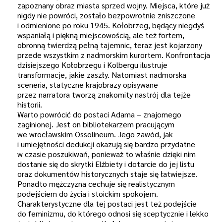
zapoznany obraz miasta sprzed wojny. Miejsca, które już
nigdy nie powróci, zostało bezpowrotnie zniszczone
i odmienione po roku 1945. Kołobrzeg, będący niegdyś
wspaniałą i piękną miejscowością, ale też fortem,
obronną twierdzą pełną tajemnic, teraz jest kojarzony
przede wszystkim z nadmorskim kurortem. Konfrontacja
dzisiejszego Kołobrzegu i Kolbergu ilustruje
transformacje, jakie zaszły. Natomiast nadmorska
sceneria, statyczne krajobrazy opisywane
przez narratora tworzą znakomity nastrój dla tejże
historii.
Warto powrócić do postaci Adama – znajomego
zaginionej. Jest on bibliotekarzem pracującym
we wrocławskim Ossolineum. Jego zawód, jak
i umiejętności dedukcji okazują się bardzo przydatne
w czasie poszukiwań, ponieważ to właśnie dzięki nim
dostanie się do skrytki Elżbiety i dotarcie do jej listu
oraz dokumentów historycznych staje się łatwiejsze.
Ponadto mężczyzna cechuje się realistycznym
podejściem do życia i stoickim spokojem.
Charakterystyczne dla tej postaci jest też podejście
do feminizmu, do którego odnosi się sceptycznie i lekko