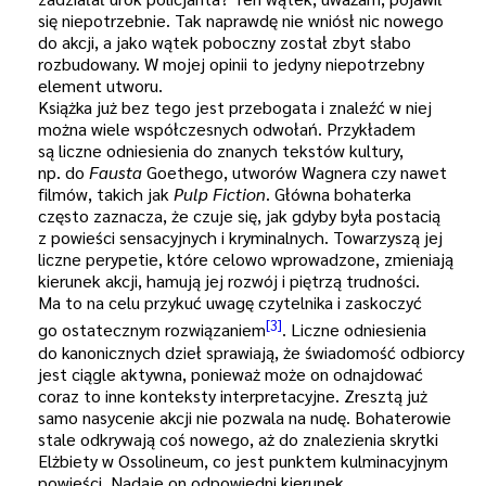
się niepotrzebnie. Tak naprawdę nie wniósł nic nowego
do akcji, a jako wątek poboczny został zbyt słabo
rozbudowany. W mojej opinii to jedyny niepotrzebny
element utworu.
Książka już bez tego jest przebogata i znaleźć w niej
można wiele współczesnych odwołań. Przykładem
są liczne odniesienia do znanych tekstów kultury,
np. do
Fausta
Goethego, utworów Wagnera czy nawet
filmów, takich jak
Pulp Fiction
. Główna bohaterka
często zaznacza, że czuje się, jak gdyby była postacią
z powieści sensacyjnych i kryminalnych. Towarzyszą jej
liczne perypetie, które celowo wprowadzone, zmieniają
kierunek akcji, hamują jej rozwój i piętrzą trudności.
Ma to na celu przykuć uwagę czytelnika i zaskoczyć
[3]
go ostatecznym rozwiązaniem
. Liczne odniesienia
do kanonicznych dzieł sprawiają, że świadomość odbiorcy
jest ciągle aktywna, ponieważ może on odnajdować
coraz to inne konteksty interpretacyjne. Zresztą już
samo nasycenie akcji nie pozwala na nudę. Bohaterowie
stale odkrywają coś nowego, aż do znalezienia skrytki
Elżbiety w Ossolineum, co jest punktem kulminacyjnym
powieści. Nadaje on odpowiedni kierunek