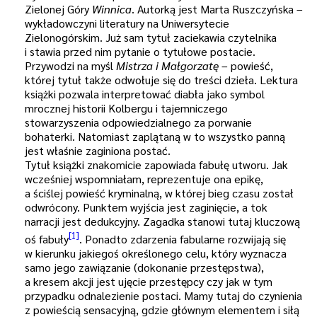
Zielonej Góry
Winnica
. Autorką jest Marta Ruszczyńska –
wykładowczyni literatury na Uniwersytecie
Zielonogórskim. Już sam tytuł zaciekawia czytelnika
i stawia przed nim pytanie o tytułowe postacie.
Przywodzi na myśl
Mistrza i Małgorzatę
– powieść,
której tytuł także odwołuje się do treści dzieła. Lektura
książki pozwala interpretować diabła jako symbol
mrocznej historii Kolbergu i tajemniczego
stowarzyszenia odpowiedzialnego za porwanie
bohaterki. Natomiast zaplątaną w to wszystko panną
jest właśnie zaginiona postać.
Tytuł książki znakomicie zapowiada fabułę utworu. Jak
wcześniej wspomniałam, reprezentuje ona epikę,
a ściślej powieść kryminalną, w której bieg czasu został
odwrócony. Punktem wyjścia jest zaginięcie, a tok
narracji jest dedukcyjny. Zagadka stanowi tutaj kluczową
[1]
oś fabuły
. Ponadto zdarzenia fabularne rozwijają się
w kierunku jakiegoś określonego celu, który wyznacza
samo jego zawiązanie (dokonanie przestępstwa),
a kresem akcji jest ujęcie przestępcy czy jak w tym
przypadku odnalezienie postaci. Mamy tutaj do czynienia
z powieścią sensacyjną, gdzie głównym elementem i siłą