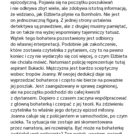
epizodyczną. Pojawia się na początku poszukiwań
i nie odkrywa zbyt wiele, ale zdobywa istotną informację,
że widziano, jak Elżbieta płynie na Bornholm. Nie jest
on jednoznaczną figurą. Z jednej strony ustalenia
detektywa są prawdziwe, ale z drugiej musimy pamiętać,
że on także ma wyżej wspomniany tajemniczy tatuaż.
Wątek tego bohatera pozostawiony jest odbiorcy
do własnej interpretacji. Podobnie jak zakończenie,
które zostawia czytelnika z pytaniem, czy to na pewno
koniec i czy nie wydarzyło się coś więcej, o czym Elżbieta
nie chciała mówić. Natomiast policję reprezentuje tutaj
aspirant Bukacki. Mężczyzna jest bardzo sceptyczny
wobec tropów Joanny. W swojej dedukcji daje się
wyprzedzać bohaterce i często nie bierze na poważnie
jej poszlak. Jest zaangażowany w sprawę zaginionej,
ale na początku podchodzi do całej kwestii
z dystansem. Dopiero z czasem zaczyna współpracować
z główną bohaterką i czerpać z jej teorii. Ku zdziwieniu
czytelnika to właśnie jego dotyczy epizod miłosny.
Joanna całuje się z policjantem w samochodzie, po czym
ucieka. Ta sytuacja nie zostaje ani skomentowana
przez narratora, ani rozwinięta. Być może na bohaterkę
zadziałał urok policjanta? Ten wątek, uważam, pojawił