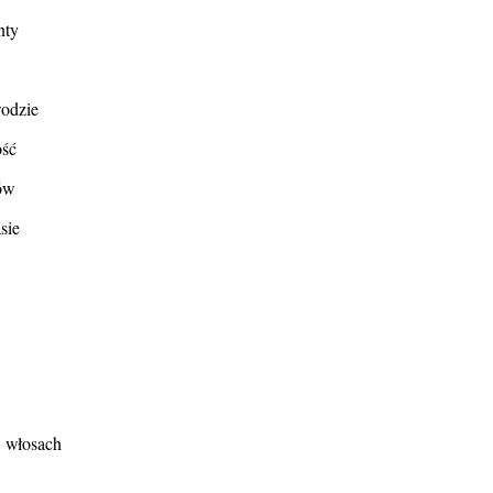
nty
wodzie
ość
łów
sie
 włosach