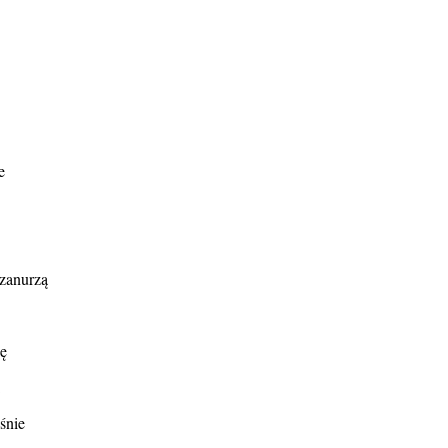
e
 zanurzą
ę
śnie