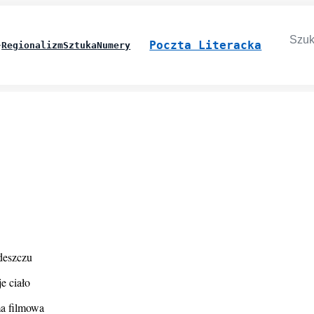
Searc
for:
Poczta Literacka
Regionalizm
Sztuka
Numery
deszczu
e ciało
ma filmowa