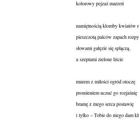
kolorowy pejzaż marzeń
namiętnością klomby kwiatów r
pieszczotą palców zapach rozpy
słowami gałęzie się splączą,
a szeptami zielone liście
murem z miłości ogród otoczę
promieniem uczuć go rozjaśnię
bramę z mego serca postawię
i tylko – Tobie do niego dam k