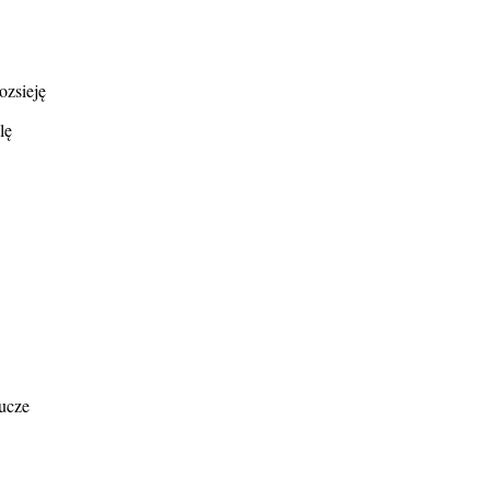
ozsieję
lę
lucze