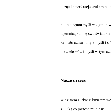
licząc jej perforację szukam pue
nie pamiętam myśli w ogniu i 
tajemnicą karmię swą świadom
za mało czasu na tyle myśli i s
niewiele słów i myśli w tym cza
Nasze drzewo
widziałem Ciebie z kwiatem we
z lilijką co jasność mi niesie