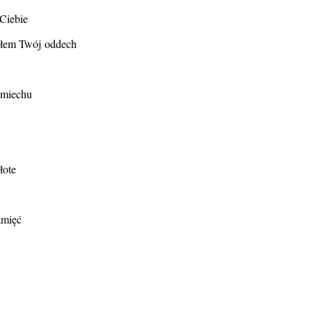
Ciebie
ułem Twój oddech
śmiechu
łote
amięć