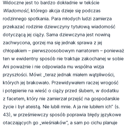
Widoczne jest to bardzo dokładnie w tekście
Wiadomość
, którego akcja dzieje się podczas
rodzinnego spotkania. Para młodych ludzi zamierza
przekazać rodzinie dziewczyny tytułową wiadomość
dotyczącą jej ciąży. Sama dziewczyna jest nowiną
zachwycona, gorzej ma się jednak sprawa z jej
chłopakiem – pierwszoosobowym narratorem – ponieważ
ten w ewidentny sposób nie traktuje zakochanej w sobie
Ani poważnie i nie odpowiada mu wspólna wizja
przyszłości. Mówi: „teraz jednak miałem wątpliwości,
których jej brakowało. Przewidywałem raczej wrogość
i potępienie na wieść o ciąży przed ślubem, w dodatku
z facetem, który nie zamierzał przejść na gospodarskie
życie i był ateistą. Nie lubili mnie. A ja nie lubiłem ich” (s.
43), w prześmiewczy sposób poprawia błędy językowe
otaczających go „wieśniaków”, a sam po cichu planuje