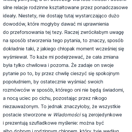
silne relacje rodzinne kształtowane przez ponadczasowe
ideały. Niestety, nie dostaję tutaj wystarczająco dużo
dowodów, które mogłyby dawać mi uprawnienia
do przeforsowania tej tezy. Raczej zwróciłabym uwagę
na sposób stworzenia tego pytania, to znaczy, sposób
dokładnie taki, z jakiego chłopak moment wcześniej się
wyśmiewał. To każe mi podejrzewać, że cała zmiana
była tylko chwilowa i pozorna. Że zadaje on swoje
pytanie po to, by przez chwilę cieszyć się spokojnym
popołudniem, by ostatecznie wyśmiać swoich
rozmówców w sposób, którego oni nie będą świadomi,
a nocą uciec po cichu, pozostając przez nikogo
niezauważonym. To jednak znaczyłoby, że wszystkie
postacie stworzone w
Wiadomości
są zerojedynkowe
i prezentują szufladkowe myślenie: można być
albo dobrym i rodzinnym chłopem, który żyje według