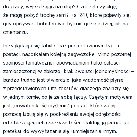
do pracy, wyjeżdżając na urlop? Czuli żal czy ulgę,
że mogą pobyć trochę sami?” (s. 24), które pojawiły się,
gdy opisywani bohaterowie byli nie gdzie indziej, jak na…
cmentarzu.
Przyglądając się fabule oraz prezentowanym typom
postaci, napotkałam kolejną zagwozdkę. Mimo pozornej
spójności tematycznej, opowiadaniom (jako całości
zamieszczonej w zbiorze) brak swoistej jednomyślności –
bardzo trudno jest stwierdzić, jaka wiadomość płynie
z przedstawionych tutaj tekstów, dlaczego znalazły się
w jednym tomie, co je ze sobą łączy. Częstym motywem
jest „nowatorskość myślenia” postaci, które za jej
pomocą lubują się w podkreślaniu swojej odrębności
od otaczającej ich rzeczywistości. Traktują ją jednak jak
pretekst do wywyższania się i umniejszania innym.