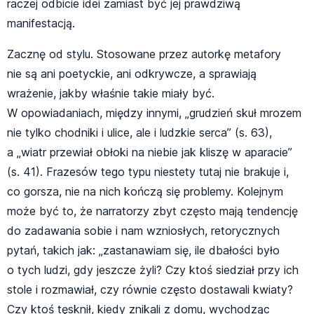
raczej odbicie idei zamiast być jej prawdziwą
manifestacją.
Zacznę od stylu. Stosowane przez autorkę metafory
nie są ani poetyckie, ani odkrywcze, a sprawiają
wrażenie, jakby właśnie takie miały być.
W opowiadaniach, między innymi, „grudzień skuł mrozem
nie tylko chodniki i ulice, ale i ludzkie serca” (s. 63),
a „wiatr przewiał obłoki na niebie jak kliszę w aparacie”
(s. 41). Frazesów tego typu niestety tutaj nie brakuje i,
co gorsza, nie na nich kończą się problemy. Kolejnym
może być to, że narratorzy zbyt często mają tendencję
do zadawania sobie i nam wzniosłych, retorycznych
pytań, takich jak: „zastanawiam się, ile dbałości było
o tych ludzi, gdy jeszcze żyli? Czy ktoś siedział przy ich
stole i rozmawiał, czy równie często dostawali kwiaty?
Czy ktoś tęsknił, kiedy znikali z domu, wychodząc