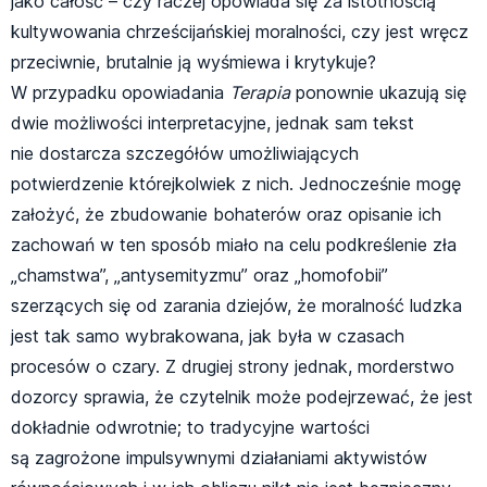
jako całość – czy raczej opowiada się za istotnością
kultywowania chrześcijańskiej moralności, czy jest wręcz
przeciwnie, brutalnie ją wyśmiewa i krytykuje?
W przypadku opowiadania
Terapia
ponownie ukazują się
dwie możliwości interpretacyjne, jednak sam tekst
nie dostarcza szczegółów umożliwiających
potwierdzenie którejkolwiek z nich. Jednocześnie mogę
założyć, że zbudowanie bohaterów oraz opisanie ich
zachowań w ten sposób miało na celu podkreślenie zła
„chamstwa”, „antysemityzmu” oraz „homofobii”
szerzących się od zarania dziejów, że moralność ludzka
jest tak samo wybrakowana, jak była w czasach
procesów o czary. Z drugiej strony jednak, morderstwo
dozorcy sprawia, że czytelnik może podejrzewać, że jest
dokładnie odwrotnie; to tradycyjne wartości
są zagrożone impulsywnymi działaniami aktywistów