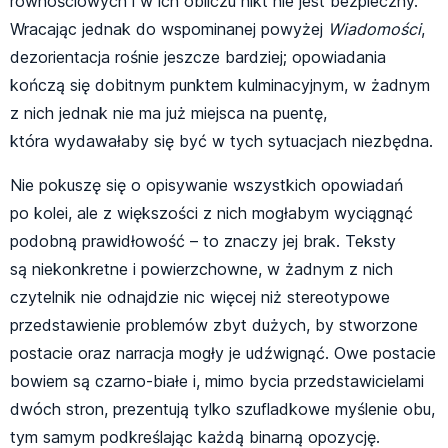
równościowych i w ich obliczu nikt nie jest bezpieczny.
Wracając jednak do wspominanej powyżej
Wiadomości
,
dezorientacja rośnie jeszcze bardziej; opowiadania
kończą się dobitnym punktem kulminacyjnym, w żadnym
z nich jednak nie ma już miejsca na puentę,
która wydawałaby się być w tych sytuacjach niezbędna.
Nie pokuszę się o opisywanie wszystkich opowiadań
po kolei, ale z większości z nich mogłabym wyciągnąć
podobną prawidłowość – to znaczy jej brak. Teksty
są niekonkretne i powierzchowne, w żadnym z nich
czytelnik nie odnajdzie nic więcej niż stereotypowe
przedstawienie problemów zbyt dużych, by stworzone
postacie oraz narracja mogły je udźwignąć. Owe postacie
bowiem są czarno-białe i, mimo bycia przedstawicielami
dwóch stron, prezentują tylko szufladkowe myślenie obu,
tym samym podkreślając każdą binarną opozycję.