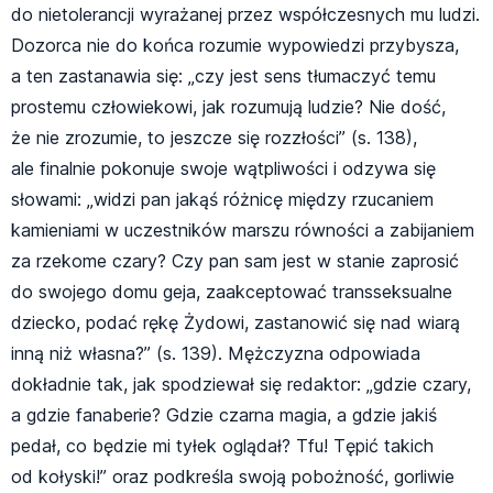
do nietolerancji wyrażanej przez współczesnych mu ludzi.
Dozorca nie do końca rozumie wypowiedzi przybysza,
a ten zastanawia się: „czy jest sens tłumaczyć temu
prostemu człowiekowi, jak rozumują ludzie? Nie dość,
że nie zrozumie, to jeszcze się rozzłości” (s. 138),
ale finalnie pokonuje swoje wątpliwości i odzywa się
słowami: „widzi pan jakąś różnicę między rzucaniem
kamieniami w uczestników marszu równości a zabijaniem
za rzekome czary? Czy pan sam jest w stanie zaprosić
do swojego domu geja, zaakceptować transseksualne
dziecko, podać rękę Żydowi, zastanowić się nad wiarą
inną niż własna?” (s. 139). Mężczyzna odpowiada
dokładnie tak, jak spodziewał się redaktor: „gdzie czary,
a gdzie fanaberie? Gdzie czarna magia, a gdzie jakiś
pedał, co będzie mi tyłek oglądał? Tfu! Tępić takich
od kołyski!” oraz podkreśla swoją pobożność, gorliwie