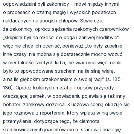
odpowiedzialni byli zakonnicy – mówi między innymi
o procesach o czarną magię i wysokich podatkach
nakładanych na ubogich chłopów. Stwierdza,
że zakonnicy, oprócz sądzenia rzekomych czarowników
„skupieni byli na miłości do boga i żarliwej modlitwie”,
więc nie chce ich oceniać, ponieważ „to były zupełnie
inne czasy, nie można się dostatecznie mocno wczuć
w mentalność tamtych ludzi, nie wiadomo więc, na ile
było to spowodowane strachem, na ile silną wiarą,
a na ile głębokim przekonaniem o swojej racji” (s. 135-
136). Oprócz kolejnych metafor i opisów przyrody
otaczającej zamek, w opowiadaniu pojawia się też inny
bohater: zamkowy dozorca. Kluczową sceną okazuje się
jego rozmowa z reporterem, który wplata w nią swoje
przemyślenia, dotyczące tego, że ciemnota
średniowiecznych joannitów może stanowić analogię