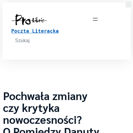
Poczta Literacka
Search
for:
Pochwała zmiany
czy krytyka
nowoczesności?
O Pomiędzy Danuty