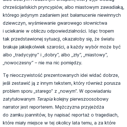
chrześcijańskich pryncypiów, albo miastowym zawadiaką,
którego jedynym zadaniem jest bałamucenie niewinnych
dziewczyn, wyśmiewanie gwarowego słownictwa
i uciekanie w obliczu odpowiedzialności. Idąc tropem
tak przedstawionej sytuacji, okazałoby się, że światu
brakuje jakiejkolwiek szarości, a każdy wybór może być
albo „tradycyjny” i „dobry”, albo „zły”, „miastowy”,
„nowoczesny” – nie ma nic pomiędzy.
Tę nieoczywistość prezentowanych idei widać dobrze,
jeśli zestawić ją z innym tekstem, który również porusza
problem sporu „starego” z „nowym”. W opowiadaniu
zatytułowanym
Terapia
kolejny pierwszoosobowy
narrator jest reporterem. Mężczyzna przyjeżdża
do zamku joannitów, by napisać reportaż o tragediach,
które miały miejsce w tej okolicy lata temu, a za które