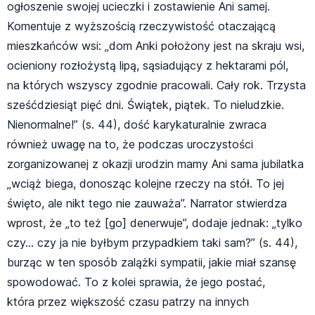
ogłoszenie swojej ucieczki i zostawienie Ani samej.
Komentuje z wyższością rzeczywistość otaczającą
mieszkańców wsi: „dom Anki położony jest na skraju wsi,
ocieniony rozłożystą lipą, sąsiadujący z hektarami pól,
na których wszyscy zgodnie pracowali. Cały rok. Trzysta
sześćdziesiąt pięć dni. Świątek, piątek. To nieludzkie.
Nienormalne!” (s. 44), dość karykaturalnie zwraca
również uwagę na to, że podczas uroczystości
zorganizowanej z okazji urodzin mamy Ani sama jubilatka
„wciąż biega, donosząc kolejne rzeczy na stół. To jej
święto, ale nikt tego nie zauważa”. Narrator stwierdza
wprost, że „to też [go] denerwuje”, dodaje jednak: „tylko
czy… czy ja nie byłbym przypadkiem taki sam?” (s. 44),
burząc w ten sposób zalążki sympatii, jakie miał szansę
spowodować. To z kolei sprawia, że jego postać,
która przez większość czasu patrzy na innych