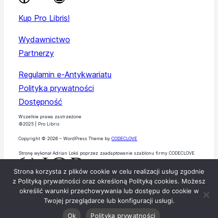
Kup Pro Libris!
Wydawnictwo
Partnerzy
Regulamin e-Antykwariatu
Polityka prywatności
Dostępność
Wszelkie prawa zastrzeżone
©2025 | Pro Libris
Copyright © 2026 – WordPress Theme by
CODECLOVE
Stronę wykonał Adrian Lokś poprzez zaadaptowanie szablonu firmy CODECLOVE
Strona korzysta z plików cookie w celu realizacji usług zgodnie
z Polityką prywatności oraz określoną Polityką cookies. Możesz
określić warunki przechowywania lub dostępu do cookie w
Twojej przeglądarce lub konfiguracji usługi.
Ok
Polityka prywatności