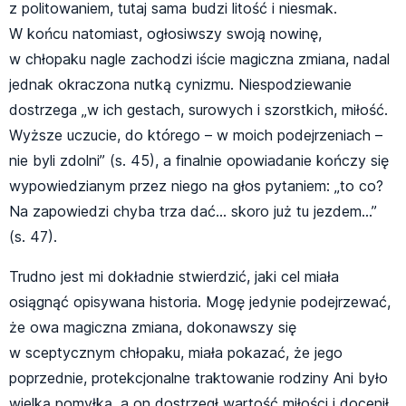
z politowaniem, tutaj sama budzi litość i niesmak.
W końcu natomiast, ogłosiwszy swoją nowinę,
w chłopaku nagle zachodzi iście magiczna zmiana, nadal
jednak okraczona nutką cynizmu. Niespodziewanie
dostrzega „w ich gestach, surowych i szorstkich, miłość.
Wyższe uczucie, do którego – w moich podejrzeniach –
nie byli zdolni” (s. 45), a finalnie opowiadanie kończy się
wypowiedzianym przez niego na głos pytaniem: „to co?
Na zapowiedzi chyba trza dać… skoro już tu jezdem…”
(s. 47).
Trudno jest mi dokładnie stwierdzić, jaki cel miała
osiągnąć opisywana historia. Mogę jedynie podejrzewać,
że owa magiczna zmiana, dokonawszy się
w sceptycznym chłopaku, miała pokazać, że jego
poprzednie, protekcjonalne traktowanie rodziny Ani było
wielką pomyłką, a on dostrzegł wartość miłości i docenił