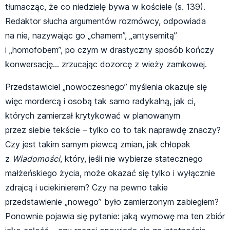
tłumacząc, że co niedzielę bywa w kościele (s. 139).
Redaktor słucha argumentów rozmówcy, odpowiada
na nie, nazywając go „chamem”, „antysemitą”
i „homofobem”, po czym w drastyczny sposób kończy
konwersację… zrzucając dozorcę z wieży zamkowej.
Przedstawiciel „nowoczesnego” myślenia okazuje się
więc mordercą i osobą tak samo radykalną, jak ci,
których zamierzał krytykować w planowanym
przez siebie tekście – tylko co to tak naprawdę znaczy?
Czy jest takim samym piewcą zmian, jak chłopak
z
Wiadomości
, który, jeśli nie wybierze statecznego
małżeńskiego życia, może okazać się tylko i wyłącznie
zdrajcą i uciekinierem? Czy na pewno takie
przedstawienie „nowego” było zamierzonym zabiegiem?
Ponownie pojawia się pytanie: jaką wymowę ma ten zbiór