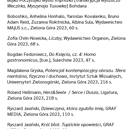
Weczirka, Myszynaja Tusowka
] Bohdana
Boboshko, Anhelina Honhalo, Yaroslav Kovalenko, Bruno
Adam Reid, Zuzanna Rokitnicka, Albina Sula, Wydawnictwo
MAjUS s.c., Zielona Góra 2023, 60 s.
Zofia Chrin-Nowicka,
Liczby
, Wydawnictwo Organon, Zielona
Góra 2023, 68 s.
Bogdan Fedorowicz,
Do Księcia, cz. 4: Homo
gastronomicus
, [b.w.], Sulechów 2023, 47 s.
Magdalena Gryska,
Potencjał kontemplacyjny obrazu. Sfera
mentalna, fizyczna i duchowa
, Instytut Sztuk Wizualnych,
Uniwersytet Zielonogórski, Zielona Góra 2023, 216 s.
Roland Hellmann,
Herz&Seele
/
Serce i Dusza
, Ligatura,
Zielona Góra 2023, 218 s.
Ryszard Jasiński,
Dziewczyna, która zgubiła imię
, GRAF
MEDIA, Zielona Góra 2023, 110 s.
Ryszard Jasiński,
Król błot. Tuplickie opowieści
, GRAF