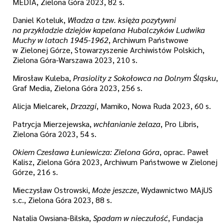
MEDIA, Zielona Góra 2023, 82 s.
Daniel Koteluk,
Władza a tzw. księża pozytywni
na przykładzie dziejów kapelana Hubalczyków Ludwika
Muchy w latach 1945-1962
, Archiwum Państwowe
w Zielonej Górze, Stowarzyszenie Archiwistów Polskich,
Zielona Góra-Warszawa 2023, 210 s.
Mirosław Kuleba,
Prasiolity z Sokołowca na Dolnym Śląsku
,
Graf Media, Zielona Góra 2023, 256 s.
Alicja Mielcarek,
Drzazgi
, Mamiko, Nowa Ruda 2023, 60 s.
Patrycja Mierzejewska,
wchłanianie żelaza
, Pro Libris,
Zielona Góra 2023, 54 s.
Okiem Czesława Łuniewicza: Zielona Góra
, oprac. Paweł
Kalisz, Zielona Góra 2023, Archiwum Państwowe w Zielonej
Górze, 216 s.
Mieczysław Ostrowski,
Może jeszcze
, Wydawnictwo MAjUS
s.c., Zielona Góra 2023, 88 s.
Natalia Owsiana-Bilska,
Spadam w nieczułość
, Fundacja