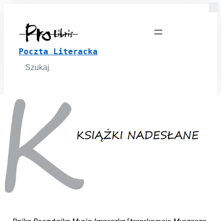
Poczta Literacka
Search
for:
Bajka Poczytajka Mysia Imprezka
[transkrypcja
Myszacza