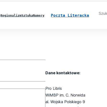
Searc
for:
Poczta Literacka
Regionalizm
Sztuka
Numery
Dane kontaktowe:
Pro Libris
WiMBP im. C. Norwida
al. Wojska Polskiego 9