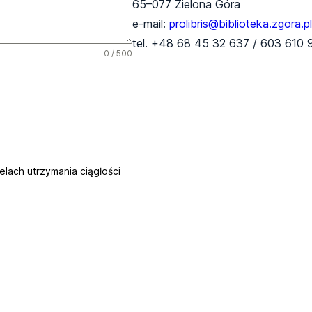
65–077 Zielona Góra
e-mail:
prolibris@biblioteka.zgora.pl
tel. +48 68 45 32 637 / 603 610 
0 / 500
ach utrzymania ciągłości