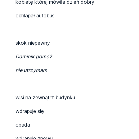
kobietę której mówiła dzień dobry
ochlapał autobus
skok niepewny
Dominik pomóż
nie utrzymam
wisi na zewnątrz budynku
wdrapuje się
opada
wdrapuje znowu