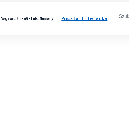
Searc
for:
Poczta Literacka
Regionalizm
Sztuka
Numery