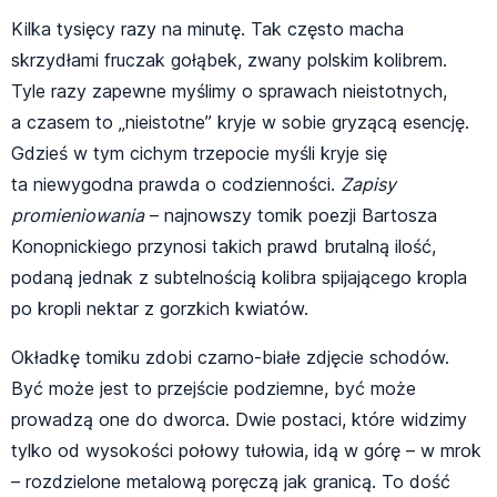
Kilka tysięcy razy na minutę. Tak często macha
skrzydłami fruczak gołąbek, zwany polskim kolibrem.
Tyle razy zapewne myślimy o sprawach nieistotnych,
a czasem to „nieistotne” kryje w sobie gryzącą esencję.
Gdzieś w tym cichym trzepocie myśli kryje się
ta niewygodna prawda o codzienności.
Zapisy
promieniowania
– najnowszy tomik poezji Bartosza
Konopnickiego przynosi takich prawd brutalną ilość,
podaną jednak z subtelnością kolibra spijającego kropla
po kropli nektar z gorzkich kwiatów.
Okładkę tomiku zdobi czarno-białe zdjęcie schodów.
Być może jest to przejście podziemne, być może
prowadzą one do dworca. Dwie postaci, które widzimy
tylko od wysokości połowy tułowia, idą w górę – w mrok
– rozdzielone metalową poręczą jak granicą. To dość