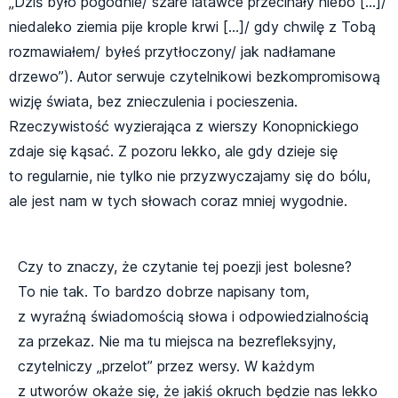
„Dziś było pogodnie/ szare latawce przecinały niebo […]/
niedaleko ziemia pije krople krwi […]/ gdy chwilę z Tobą
rozmawiałem/ byłeś przytłoczony/ jak nadłamane
drzewo”). Autor serwuje czytelnikowi bezkompromisową
wizję świata, bez znieczulenia i pocieszenia.
Rzeczywistość wyzierająca z wierszy Konopnickiego
zdaje się kąsać. Z pozoru lekko, ale gdy dzieje się
to regularnie, nie tylko nie przyzwyczajamy się do bólu,
ale jest nam w tych słowach coraz mniej wygodnie.
Czy to znaczy, że czytanie tej poezji jest bolesne?
To nie tak. To bardzo dobrze napisany tom,
z wyraźną świadomością słowa i odpowiedzialnością
za przekaz. Nie ma tu miejsca na bezrefleksyjny,
czytelniczy „przelot” przez wersy. W każdym
z utworów okaże się, że jakiś okruch będzie nas lekko