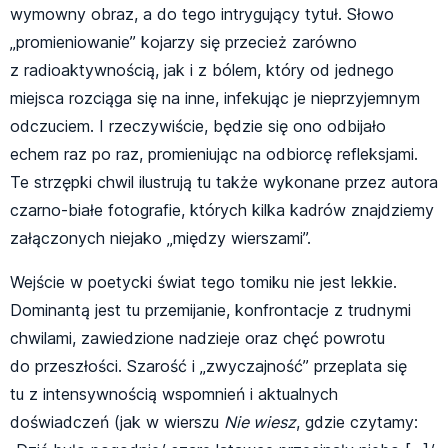
wymowny obraz, a do tego intrygujący tytuł. Słowo
„promieniowanie” kojarzy się przecież zarówno
z radioaktywnością, jak i z bólem, który od jednego
miejsca rozciąga się na inne, infekując je nieprzyjemnym
odczuciem. I rzeczywiście, będzie się ono odbijało
echem raz po raz, promieniując na odbiorcę refleksjami.
Te strzępki chwil ilustrują tu także wykonane przez autora
czarno-białe fotografie, których kilka kadrów znajdziemy
załączonych niejako „między wierszami”.
Wejście w poetycki świat tego tomiku nie jest lekkie.
Dominantą jest tu przemijanie, konfrontacje z trudnymi
chwilami, zawiedzione nadzieje oraz chęć powrotu
do przeszłości. Szarość i „zwyczajność” przeplata się
tu z intensywnością wspomnień i aktualnych
doświadczeń (jak w wierszu
Nie wiesz
, gdzie czytamy: