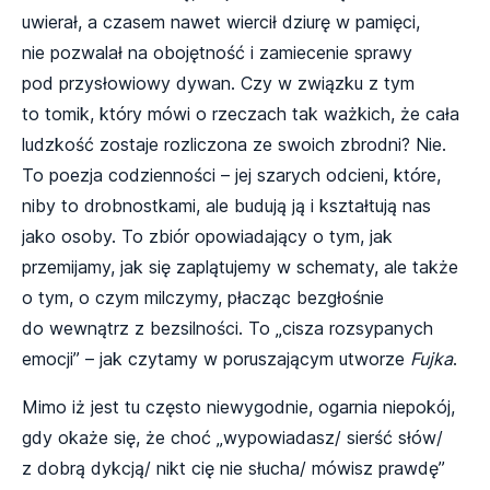
uwierał, a czasem nawet wiercił dziurę w pamięci,
nie pozwalał na obojętność i zamiecenie sprawy
pod przysłowiowy dywan. Czy w związku z tym
to tomik, który mówi o rzeczach tak ważkich, że cała
ludzkość zostaje rozliczona ze swoich zbrodni? Nie.
To poezja codzienności – jej szarych odcieni, które,
niby to drobnostkami, ale budują ją i kształtują nas
jako osoby. To zbiór opowiadający o tym, jak
przemijamy, jak się zaplątujemy w schematy, ale także
o tym, o czym milczymy, płacząc bezgłośnie
do wewnątrz z bezsilności. To „cisza rozsypanych
emocji” – jak czytamy w poruszającym utworze
Fujka
.
Mimo iż jest tu często niewygodnie, ogarnia niepokój,
gdy okaże się, że choć „wypowiadasz/ sierść słów/
z dobrą dykcją/ nikt cię nie słucha/ mówisz prawdę”