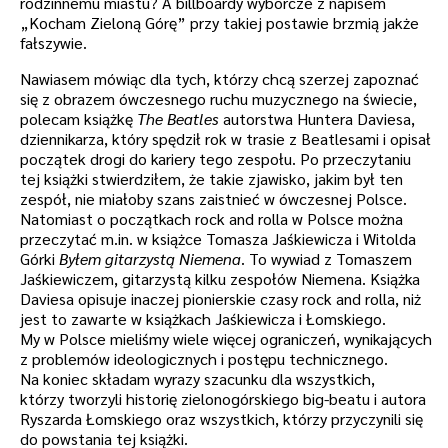
rodzinnemu miastu? A billboardy wyborcze z napisem
„Kocham Zieloną Górę” przy takiej postawie brzmią jakże
fałszywie.
Nawiasem mówiąc dla tych, którzy chcą szerzej zapoznać
się z obrazem ówczesnego ruchu muzycznego na świecie,
polecam książkę
The Beatles
autorstwa Huntera Daviesa,
dziennikarza, który spędził rok w trasie z Beatlesami i opisał
początek drogi do kariery tego zespołu. Po przeczytaniu
tej książki stwierdziłem, że takie zjawisko, jakim był ten
zespół, nie miałoby szans zaistnieć w ówczesnej Polsce.
Natomiast o początkach rock and rolla w Polsce można
przeczytać m.in. w książce Tomasza Jaśkiewicza i Witolda
Górki
Byłem gitarzystą Niemena
. To wywiad z Tomaszem
Jaśkiewiczem, gitarzystą kilku zespołów Niemena. Książka
Daviesa opisuje inaczej pionierskie czasy rock and rolla, niż
jest to zawarte w książkach Jaśkiewicza i Łomskiego.
My w Polsce mieliśmy wiele więcej ograniczeń, wynikających
z problemów ideologicznych i postępu technicznego.
Na koniec składam wyrazy szacunku dla wszystkich,
którzy tworzyli historię zielonogórskiego big-beatu i autora
Ryszarda Łomskiego oraz wszystkich, którzy przyczynili się
do powstania tej książki.