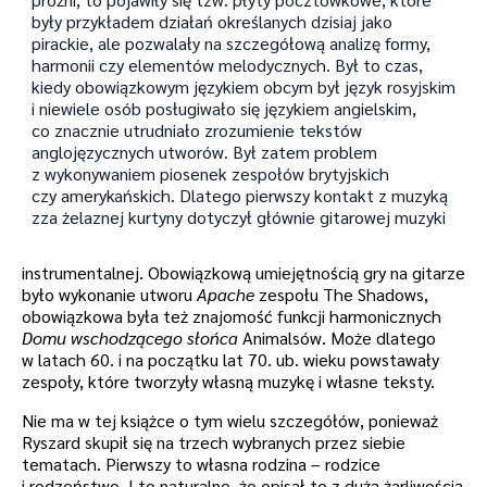
były przykładem działań określanych dzisiaj jako
pirackie, ale pozwalały na szczegółową analizę formy,
harmonii czy elementów melodycznych. Był to czas,
kiedy obowiązkowym językiem obcym był język rosyjskim
i niewiele osób posługiwało się językiem angielskim,
co znacznie utrudniało zrozumienie tekstów
anglojęzycznych utworów. Był zatem problem
z wykonywaniem piosenek zespołów brytyjskich
czy amerykańskich. Dlatego pierwszy kontakt z muzyką
zza żelaznej kurtyny dotyczył głównie gitarowej muzyki
instrumentalnej. Obowiązkową umiejętnością gry na gitarze
było wykonanie utworu
Apache
zespołu The Shadows,
obowiązkowa była też znajomość funkcji harmonicznych
Domu wschodzącego słońca
Animalsów. Może dlatego
w latach 60. i na początku lat 70. ub. wieku powstawały
zespoły, które tworzyły własną muzykę i własne teksty.
Nie ma w tej książce o tym wielu szczegółów, ponieważ
Ryszard skupił się na trzech wybranych przez siebie
tematach. Pierwszy to własna rodzina – rodzice
i rodzeństwo. I to naturalne, że opisał to z dużą żarliwością,