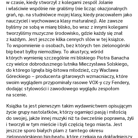
w czasie, kiedy stworzył z kolegami zespół Jolanie
i właściwie wspólnie nie graliśmy (nie licząc okazjonalnych
grań, np. na studniówce mojej klasy, kiedy pracowałem jako
nauczyciel i wychowawca klasy maturalnej). Ale zawsze
byliśmy ze sobą w miarę blisko, bo wraz z innymi kolegami
tworzyliśmy muzyczne środowisko, gdzie każdy się znał
z każdym. Jest jeszcze kilka cennych słów w tej książce.
To wspomnienie o osobach, bez których ten zielonogórski
big-beat byłby niemożliwy. To akustycy, wśród
których wymienię szczególnie mi bliskiego Piotra Banacha
czy wielce dobrodusznego lutnika Mieczysława Solskiego,
do którego lgnęła big-bitowa młodzież, czy Wacława
Góreckiego – producenta gitarowych wzmacniaczy, które
swoim wyglądem przypominały rasowe VOX-y czy Fendery,
dodając stylowości i zawodowego wyglądu zespołom
na scenie.
Książka ta jest pierwszym takim wydawnictwem opisującym
życie grupy nastolatków, którzy ogarnięci pasją i miłością
do swojej, jakże innej muzyki niż ta ówcześnie poprawna, żyli
i tworzyli w tym mieście i byli częścią tego miasta. Jest
jeszcze sporo białych plam z tamtego okresu
zielonogórskiego big-beatu, które czekają na dokładniejszy