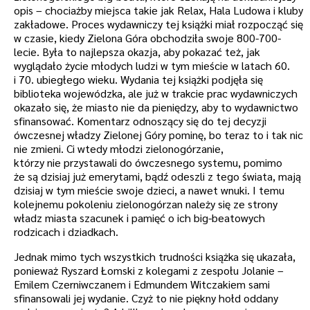
opis – chociażby miejsca takie jak Relax, Hala Ludowa i kluby
zakładowe. Proces wydawniczy tej książki miał rozpocząć się
w czasie, kiedy Zielona Góra obchodziła swoje 800-700-
lecie. Była to najlepsza okazja, aby pokazać też, jak
wyglądało życie młodych ludzi w tym mieście w latach 60.
i 70. ubiegłego wieku. Wydania tej książki podjęła się
biblioteka wojewódzka, ale już w trakcie prac wydawniczych
okazało się, że miasto nie da pieniędzy, aby to wydawnictwo
sfinansować. Komentarz odnoszący się do tej decyzji
ówczesnej władzy Zielonej Góry pominę, bo teraz to i tak nic
nie zmieni. Ci wtedy młodzi zielonogórzanie,
którzy nie przystawali do ówczesnego systemu, pomimo
że są dzisiaj już emerytami, bądź odeszli z tego świata, mają
dzisiaj w tym mieście swoje dzieci, a nawet wnuki. I temu
kolejnemu pokoleniu zielonogórzan należy się ze strony
władz miasta szacunek i pamięć o ich big-beatowych
rodzicach i dziadkach.
Jednak mimo tych wszystkich trudności książka się ukazała,
ponieważ Ryszard Łomski z kolegami z zespołu Jolanie –
Emilem Czerniwczanem i Edmundem Witczakiem sami
sfinansowali jej wydanie. Czyż to nie piękny hołd oddany