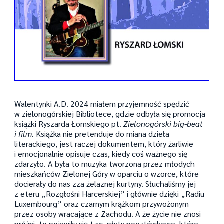
Walentynki A.D. 2024 miałem przyjemność spędzić
w zielonogórskiej Bibliotece, gdzie odbyła się promocja
książki Ryszarda Łomskiego pt.
Zielonogórski big-beat
i film.
Książka nie pretenduje do miana dzieła
literackiego, jest raczej dokumentem, który żarliwie
i emocjonalnie opisuje czas, kiedy coś ważnego się
zdarzyło. A była to muzyka tworzona przez młodych
mieszkańców Zielonej Góry w oparciu o wzorce, które
docierały do nas zza żelaznej kurtyny. Słuchaliśmy jej
z eteru „Rozgłośni Harcerskiej” i głównie dzięki „Radiu
Luxembourg” oraz czarnym krążkom przywożonym
przez osoby wracające z Zachodu. A że życie nie znosi
próżni, to pojawiły się tzw. płyty pocztówkowe, które