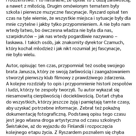
a nawet z miłością. Drugim omówionym tematem były
szkoła i pierwsze muzyczne fascynacje. Ryszard opisał ten
czas na tyle wiernie, że wszystkie miejsca i sytuacje były dla
mnie czytelne i jakby tylko przypomnieniem. A nie było nam
wtedy łatwo, bo ówczesna władza nie była dla nas,
szarpidrutów – jak nas wtedy pogardliwie nazywano –
łaskawa. I takich osób, jak znakomity dyrektor Czarnuch,
który kochał młodzież i jak nikt rozumiał jej fascynacje,
nie było wielu.
Autor, opisując ten czas, przypomniał też osobę swojego
brata Janusza, który ze swoją żarliwością i zaangażowaniem
stworzył pierwszy klub filmowy z prawdziwego zdarzenia.
A kolejne rozdziały to opis i przypomnienie historii zespołów
i ludzi, którzy te zespoły tworzyli. Tu autor wykazał się
niesamowitą cierpliwością i dociekliwością. Dotarł chyba
do wszystkich, którzy jeszcze żyją i pamiętają tamte czasy,
aby uzyskać potrzebne informacje. Zebrał też pokaźną
dokumentację fotograficzną. Podstawą opisu tego czasu
jest jego własna droga artystyczna od czasu szkolnych
Świstaków, aż do wyjazdu do Finlandii i rozpoczęcia
kolejnego etapu życia. Z Ryszardem poznałem się chyba