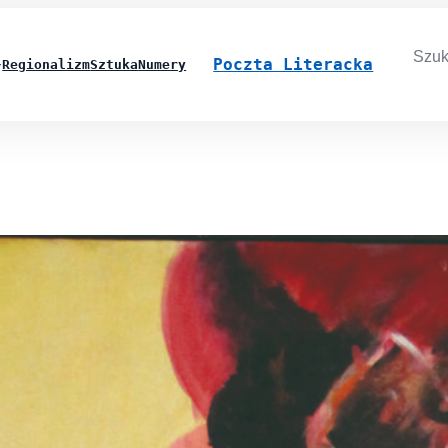
Searc
for:
Poczta Literacka
Regionalizm
Sztuka
Numery