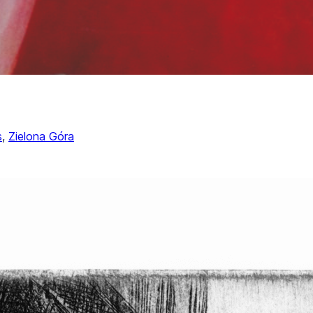
s
, 
Zielona Góra