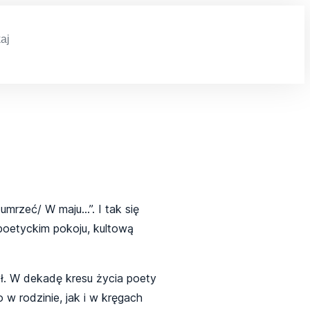
h
mrzeć/ W maju…”. I tak się
poetyckim pokoju, kultową
zył. W dekadę kresu życia poety
w rodzinie, jak i w kręgach