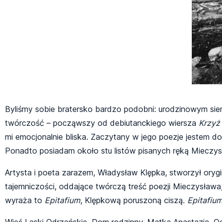
Byliśmy sobie bratersko bardzo podobni: urodzinowym sie
twórczość – począwszy od debiutanckiego wiersza
Krzyż
mi emocjonalnie bliska. Zaczytany w jego poezje jestem do
Ponadto posiadam około stu listów pisanych ręką Mieczys
Artysta i poeta zarazem, Władysław Klępka, stworzył oryg
tajemniczości, oddające twórczą treść poezji Mieczysława, 
wyraża to
Epitafium
, Klępkową poruszoną ciszą.
Epitafiu
Wieś Laski Odrzańskie, Dom rodzinny, Matka Anastazja, O