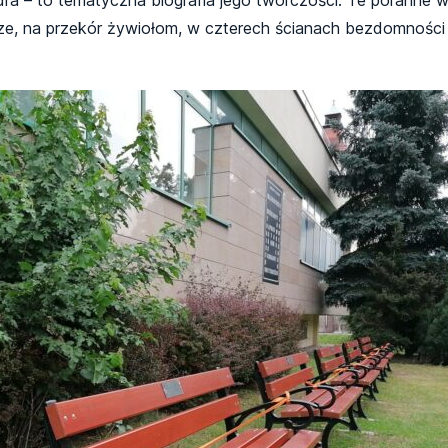
ze, na przekór żywiołom, w czterech ścianach bezdomności