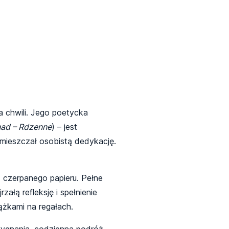
 chwili. Jego poetycka
nad – Rdzenne
) – jest
amieszczał osobistą dedykację.
z czerpanego papieru. Pełne
ałą refleksję i spełnienie
żkami na regałach.
wygnania, codzienna podróż