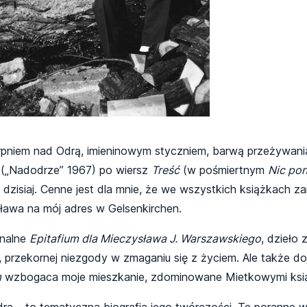
rpniem nad Odrą, imieninowym styczniem, barwą przeżywania
(„Nadodrze” 1967) po wiersz
Treść
(w pośmiertnym
Nic po
 dzisiaj. Cenne jest dla mnie, że we wszystkich książkach z
ława na mój adres w Gelsenkirchen.
inalne
Epitafium dla Mieczysława J. Warszawskiego
, dzieło 
przekornej niezgody w zmaganiu się z życiem. Ale także dojrz
m
wzbogaca moje mieszkanie, zdominowane Mietkowymi ksią
dra – to tematyczna biografia jego twórczości. Te poranne 