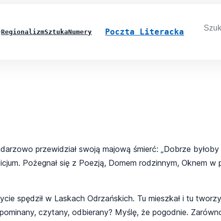
Searc
for:
Poczta Literacka
Regionalizm
Sztuka
Numery
darzowo przewidział swoją majową śmierć: „Dobrze byłoby u
spicjum. Pożegnał się z Poezją, Domem rodzinnym, Oknem w 
 życie spędził w Laskach Odrzańskich. Tu mieszkał i tu twor
pominany, czytany, odbierany? Myślę, że pogodnie. Zarówno 