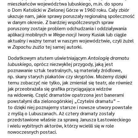
mieszkańców województwa lubuskiego, m.in. do sporu
o Dom Katolicki w Zielonej Górze w 1960 roku. Cały zbiór
ukazuje nam, jakie sprawy poruszały regionalną społeczność
w danym okresie. Z bardziej współczesnych spraw
poruszony zostaje problem odchudzania i oddziaływania
aplikacji mobilnych w
Wege-nacji
Iwony Kusiak lub ciągle
aktualny i ważny temat w naszym województwie, czyli żużel
w
Zapachu żużla
tej samej autorki.
Dodatkowym atutem uświetniającym
Antologię dramatu
lubuskiego
, oprócz niezwykłej przygody, jaką jest
poznawanie sztuk teatralnych, są materiały źródłowe,
np. skany starych plakatów czy skryptów. Możemy dzięki
temu zobaczyć nie tylko, jak zmieniał się teatr, ale również
jak przeobrażała się grafika przyciągająca widzów
na widownię. Część dramatów opatrzona jest banerami
powstałymi dla zielonogórskiej „Czytelni dramatu” –
to dzięki niej poznajemy starsze i nowsze utwory powstałe
z myślą o Lubuszanach. Aż cztery dramaty zostały
przedstawione właśnie za sprawą Janusza Łastowieckiego
i wielu wybitnych aktorów, którzy wcielili się w role
nowoczesnych postaci.