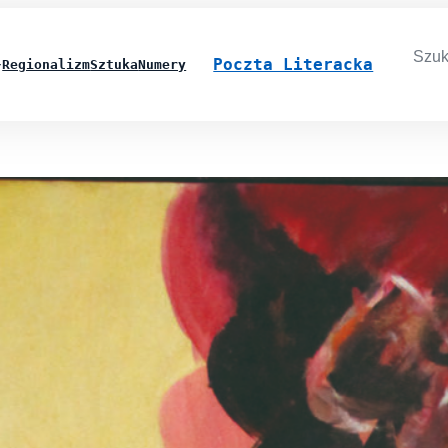
Searc
for:
Poczta Literacka
Regionalizm
Sztuka
Numery