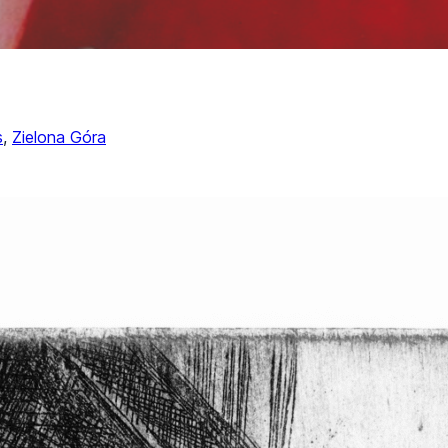
s
, 
Zielona Góra